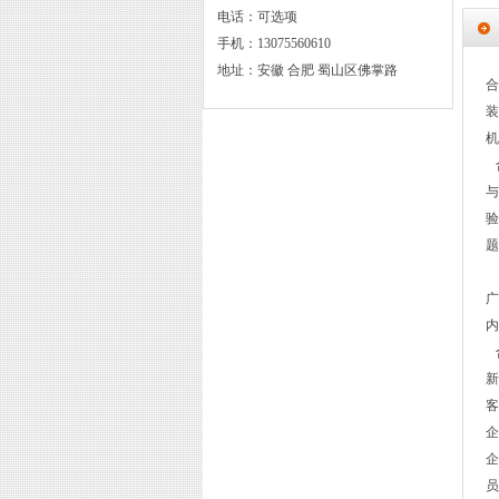
电话：可选项
手机：13075560610
地址：安徽 合肥 蜀山区佛掌路
合
装
机
合
与
验
题
广
内
合
新
客
企
企
员