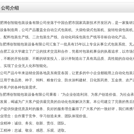
公司介绍
肥博创智能包装设备有限公司坐落于中国合肥市国家高新技术开发区内，是一家集研
设备制造商，公司产品覆盖全自动立式包装机、大袋给袋式包装机、旋转给袋包装机
、配料包装生产线、二次包装生产线、自动化码垛包装生产线等非标自动化产品。
肥博创智能包装设备有限公司汇集了一批具有15年以上专业从事立式包装系统、无
合肥工业大学建立了广泛的技术交流和合作，凭着对包装机事业的执着追求，以市场
，不断的开拓创新、不断的研发投入，设计并制造出了具有高品质、高性能的自动化
、实现了企业无人化和智能化。
公司产品今年来远销全国各地及东南亚各国，让更多的中小企业都能用上自动化包装
泛用于食品类、种子、饲料、粮食行业、防水涂料建材、日化医药类、五金类、农产
外客户的各种包装需求。
肥博创智能包装设备有限公司秉着： “为企业创造利润、为客户创造价值、为社会承担
发展，竭诚为广大客户提供最完美的自动化包装解决方案。本公司建立了完善的售后
户提供快捷优质及时的服务、良好的服务理念赢得了广大客户的一致好评，我们将携
业理念：合作重于竞争、学习创造未来、团队体现价值。
业精神：诚信、务实、创新、责任、团队。
工精神：忠诚、敬业、感恩、乐观、进取。